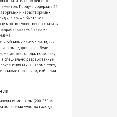
вных питательных веществ -
элементов. Продукт содержит 22
астворимых и нерастворимых
иды, а также быстрые и
аве можно существенно снизить
о вырабатываемой энергии,
низма.
или 2 обычных приема пищи, Вы
ри этом здоровью не будет
ном чувстве голода, поскольку
, а специально разработанный
 сохранения мышц. Кроме того,
и очищает организм, избавляя
ние
жиренным молоком (200-250 мл).
и появлении чувства голода