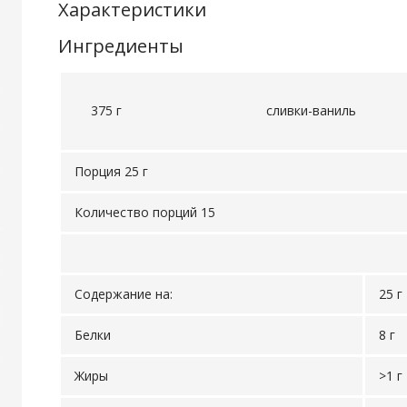
Характеристики
Ингредиенты
375 г
сливки-ваниль
Порция 25 г
Количество порций 15
Содержание на:
25 г
Белки
8 г
Жиры
>1 г