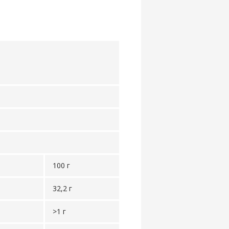
100 г
32,2 г
>1 г