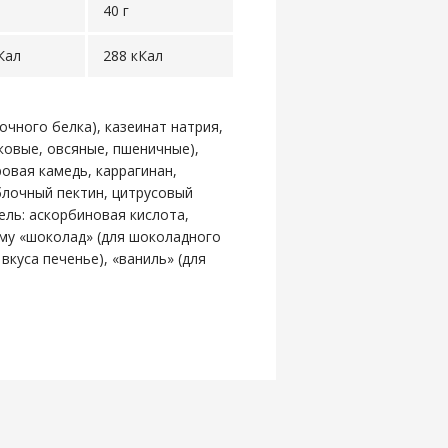
40 г
Кал
288 кКал
очного белка), казеинат натрия,
ковые, овсяные, пшеничные),
ровая камедь, каррагинан,
яблочный пектин, цитрусовый
ель: аскорбиновая кислота,
му «шоколад» (для шоколадного
 вкуса печенье), «ваниль» (для