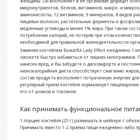
женщины. Он восполняет в ее организме дефицит осно
микронутриентов, белков, витаминов, макро- и микро
аминокислоты, 12 витаминов, 9 минералов, 8 видов р
пищевых волокон, растительные ферменты и фосфолип
медленные углеводы и менее 1% жира. При таком сост
потребление калорий, не потеряв при этом количеств
необходимой для правильной жизнедеятельности орга
Заменяя коктейлем Beautiful Lady Effect ежедневно 1 
сможете быстро избавиться от лишних килограммов. П
нанесен вред, и Вы забудете о дискомфорте и постоян
низкокалорийная диета способствует сжиганию жиров
состав продукта восполняет потраченную энергию для
регулярный прием коктейля нормализует пищеварение 
его от шлаков и токсинов.
Как принимать функциональное пита
1 порцию коктейля (25 г) размешать в шейкере с обез
Принимать вместо 1-2 приёма пищи ежедневно либо пр