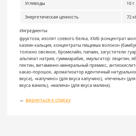
Углеводы
10 г
Энергетическая ценность
72 к
Ингредиенты:
фруктоза, изолят соевого белка, КМБ (концентрат мол
казеин кальция, концентраты пищевых волокон (бамбу
толокно овсяное, бромелайн, папаин, загустители: гуа
альгинат натрия, гуммиарабик, эмульгатор: лецитин, 
пектин, витаминно-минеральный премикс, антиокислит
какао-порошок, ароматизатор идентичный натурально
вкуса), «капучино» (для вкуса капучино), «печенье» (для
вкуса ваниль), «малина» (для вкуса малина).
←
вернуться к списку