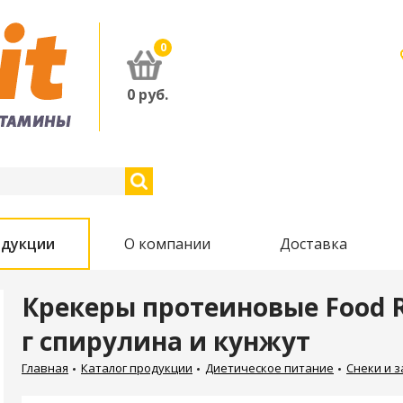
0
0
руб.
одукции
О компании
Доставка
Крекеры протеиновые Food Re
г спирулина и кунжут
Главная
Каталог продукции
Диетическое питание
Снеки и з