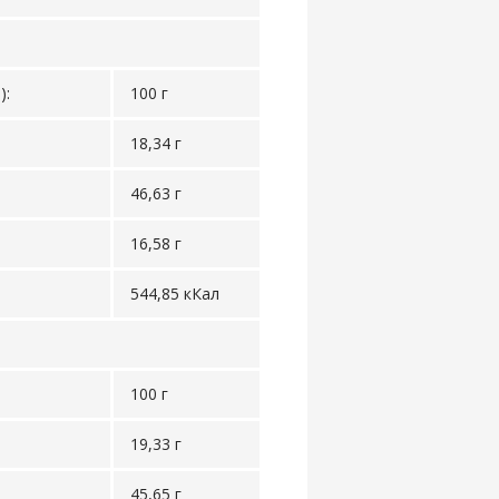
):
100 г
18,34 г
46,63 г
16,58 г
544,85 кКал
100 г
19,33 г
45,65 г