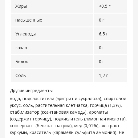
Жиры
<0,5 г
насыщенные
0 г
Углеводы
6,5 г
сахар
0 г
Белок
0 г
Соль
1,7 г
Другие ингредиенты:
вода, подсластители (эритрит и сукралоза), спиртовой
уксус, соль, растительная клетчатка, горчица (1,3%),
стабилизатор (ксантановая камедь), ароматы
(содержит горчицу), подкислитель (лимонная кислота),
консервант (бензоат натрия), мед (0,01%), экстракт
куркумы, краситель (карамель сульфита аммония). Не