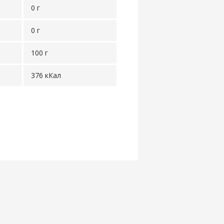
0 г
0 г
100 г
376 кКал