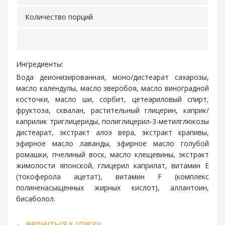
Количество порций
Ингредиенты:
Вода деионизированная, моно/дистеарат сахарозы,
масло календулы, масло зверобоя, масло виноградной
косточки, масло ши, сорбит, цетеариловый спирт,
фруктоза, сквалан, растительный глицерин, каприк/
каприлик триглицериды, полиглицерил-3-метилглюкозы
дистеарат, экстракт алоэ вера, экстракт крапивы,
эфирное масло лаванды, эфирное масло голубой
ромашки, пчелиный воск, масло клещевины, экстракт
жимолости японской, глицерил каприлат, витамин Е
(токоферола ацетат), витамин F (комплекс
полиненасыщенных жирных кислот), аллантоин,
бисаболол.
←
вернуться к списку