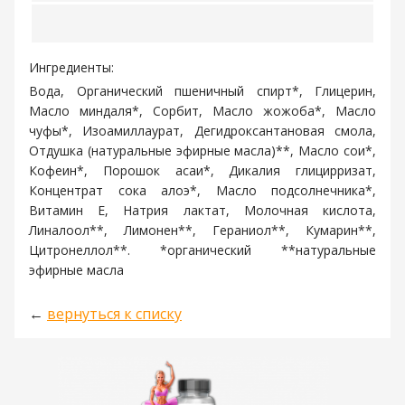
Ингредиенты:
Вода, Органический пшеничный спирт*, Глицерин,
Масло миндаля*, Сорбит, Масло жожоба*, Масло
чуфы*, Изоамиллаурат, Дегидроксантановая смола,
Отдушка (натуральные эфирные масла)**, Масло сои*,
Кофеин*, Порошок асаи*, Дикалия глицирризат,
Концентрат сока алоэ*, Масло подсолнечника*,
Витамин Е, Натрия лактат, Молочная кислота,
Линалоол**, Лимонен**, Гераниол**, Кумарин**,
Цитронеллол**. *органический **натуральные
эфирные масла
←
вернуться к списку