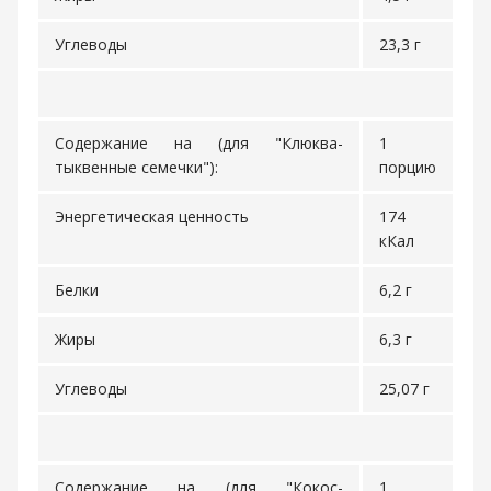
Углеводы
23,3 г
Содержание на (для "Клюква-
1
тыквенные семечки"):
порцию
Энергетическая ценность
174
кКал
Белки
6,2 г
Жиры
6,3 г
Углеводы
25,07 г
Содержание на (для "Кокос-
1