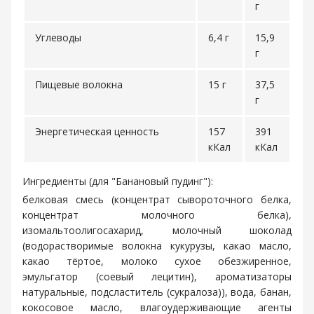
г
Углеводы
6,4 г
15,9
г
Пищевые волокна
15 г
37,5
г
Энергетическая ценность
157
391
кКал
кКал
Ингредиенты (для "Банановый пудинг"):
белковая смесь (концентрат сывороточного белка,
концентрат молочного белка),
изомальтоолигосахарид, молочный шоколад
(водорастворимые волокна кукурузы, какао масло,
какао тёртое, молоко сухое обезжиренное,
эмульгатор (соевый лецитин), ароматизаторы
натуральные, подсластитель (сукралоза)), вода, банан,
кокосовое масло, влагоудерживающие агенты