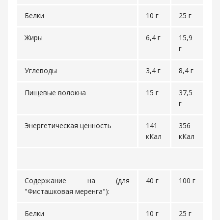
Белки
10 г
25 г
Жиры
6,4 г
15,9
г
Углеводы
3,4 г
8,4 г
Пищевые волокна
15 г
37,5
г
Энергетическая ценность
141
356
кКал
кКал
Содержание на (для
40 г
100 г
"Фисташковая меренга"):
Белки
10 г
25 г