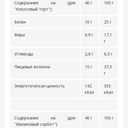
Содержание на (для
40 г
100 г
"Кокосовый торт"):
Белки
10 г
25 г
Жиры
6,9 г
17,1
г
Углеводы
2,6 г
6,5 г
Пищевые волокна
15 г
37,5
г
Энергетическая ценность
142
355
кКал
кКал
Содержание на (для
40 г
100 г
"Малиновый сорбет"):