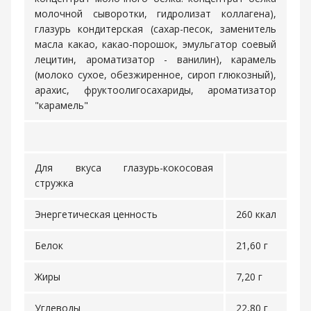
молочной сыворотки, гидролизат коллагена),
глазурь кондитерская (сахар-песок, заменитель
масла какао, какао-порошок, эмульгатор соевый
лецитин, ароматизатор - ванилин), карамель
(молоко сухое, обезжиренное, сироп глюкозный),
арахис, фруктоолигосахариды, ароматизатор
"карамель"
Для вкуса глазурь-кокосовая
стружка
Энергетическая ценность
260 ккал
Белок
21,60 г
Жиры
7,20 г
Углеводы
22,80 г