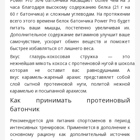
Power Pro 36% батончики насыщают более чем на 3
часа благодаря высокому содержанию белка (21 г на
60 г батончика) и сложным углеводам. На протяжении
всего этого времени белок батончика Power Pro будет
питать ваши мышцы, постепенно увеличивая их.
Дополнительное содержание витаминов улучшит ваше
самочувствие, ускорит обмен веществ и поможет
быстрее избавляться от лишнего веса.
Вкус глазурь-кокосовая стружка — это
нежнейшая мякоть кокоса с протеиновой нугой в шоколадн
которая не оставит вас равнодушными. А
вкус карамель-жареный арахис представялет собой
слой сытной протеиновой нуги, политой нежной
карамелью и посыпанной арахисом.
Как принимать протеиновый
батончик
Рекомендуется для питания спортсменов в период
интенсивных тренировок. Применяется в дополнение к
основному рациону как дополнительный источник