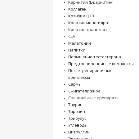
Карнитин (L-карнитин)
Коллаген
Коэнзим Q10
Креатин моногидрат
Креатин транспорт
CLA
Мелатонин
Напитки
Повышение тестостерона
Предтренировочные комплексы
Послетренировочные
комплексы
Сармы
Сжигатели жира
Специальные препараты
Таурин
Тирозин
Трибулус
Углеводы
Цитруллин
Экдистерон