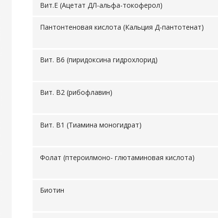
Вит.Е (Ацетат ДЛ-альфа-токоферол)
Пантонтеновая кислота (Кальция Д-пантотенат)
Вит. В6 (пиридоксина гидрохлорид)
Вит. В2 (рибофлавин)
Вит. В1 (Тиамина моногидрат)
Фолат (птероилмоно- глютаминовая кислота)
Биотин