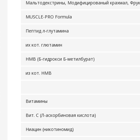
Мальтодекстрины, Модифицированый крахмал, Фру
MUSCLE-PRO Formula
Пептид л-глутамина
их кот. глютамин
НМВ (Б-гидрокси Б-метилбурат)
из кот. HMB
Витамины
Вит. С (Л-аскорбиновая кислота)
Ниацин (никотиномид)