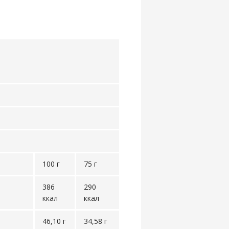
100 г
75 г
386
290
ккал
ккал
46,10 г
34,58 г