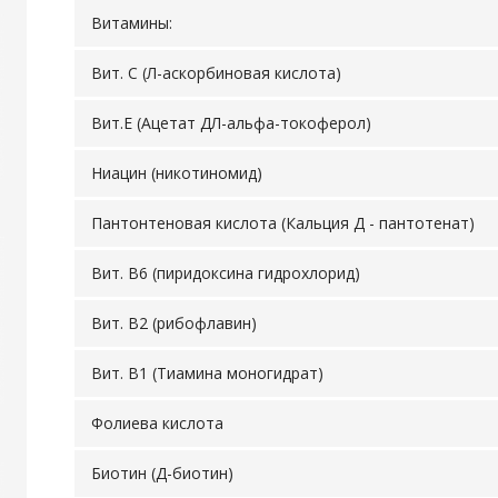
Витамины:
Вит. С (Л-аскорбиновая кислота)
Вит.Е (Ацетат ДЛ-альфа-токоферол)
Ниацин (никотиномид)
Пантонтеновая кислота (Кальция Д - пантотенат)
Вит. В6 (пиридоксина гидрохлорид)
Вит. В2 (рибофлавин)
Вит. В1 (Тиамина моногидрат)
Фолиева кислота
Биотин (Д-биотин)