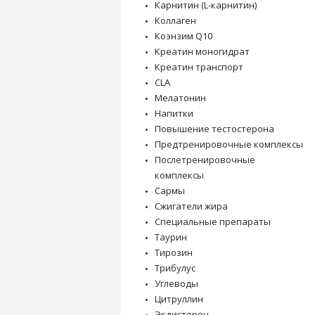
Карнитин (L-карнитин)
Коллаген
Коэнзим Q10
Креатин моногидрат
Креатин транспорт
CLA
Мелатонин
Напитки
Повышение тестостерона
Предтренировочные комплексы
Послетренировочные
комплексы
Сармы
Сжигатели жира
Специальные препараты
Таурин
Тирозин
Трибулус
Углеводы
Цитруллин
Экдистерон