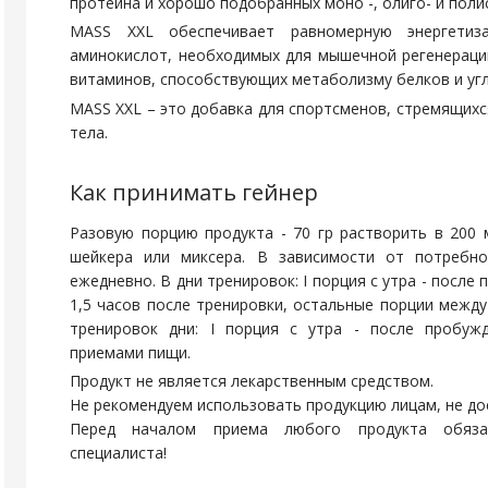
протеина и хорошо подобранных моно -, олиго- и поли
MASS XXL обеспечивает равномерную энергетиз
аминокислот, необходимых для мышечной регенераци
витаминов, способствующих метаболизму белков и угл
MASS XXL – это добавка для спортсменов, стремящих
тела.
Как принимать гейнер
Разовую порцию продукта - 70 гр растворить в 200
шейкера или миксера. В зависимости от потребно
ежедневно. В дни тренировок: I порция с утра - после 
1,5 часов после тренировки, остальные порции межд
тренировок дни: I порция с утра - после пробуж
приемами пищи.
Продукт не является лекарственным средством.
Не рекомендуем использовать продукцию лицам, не до
Перед началом приема любого продукта обязат
специалиста!