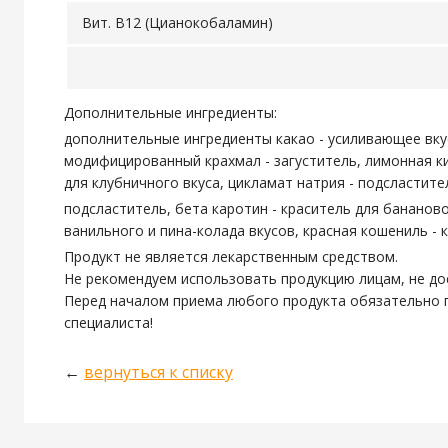
Вит. В12 (Цианокобаламин)
Дополнительные ингредиенты:
дополнительные ингредиенты какао - усиливающее вкус
модифицированный крахмал - загуститель, лимонная ки
для клубничного вкуса, цикламат натрия - подсластител
подсластитель, бета каротин - краситель для бананов
ванильного и пина-колада вкусов, красная кошениль - 
Продукт не является лекарственным средством.
Не рекомендуем использовать продукцию лицам, не до
Перед началом приема любого продукта обязательно 
специалиста!
←
вернуться к списку