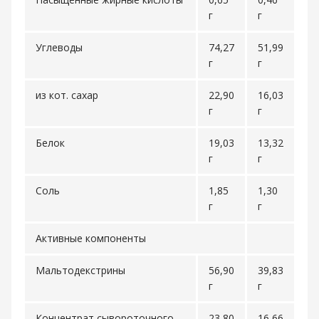
г
г
Углеводы
74,27
51,99
г
г
из кот. сахар
22,90
16,03
г
г
Белок
19,03
13,32
г
г
Соль
1,85
1,30
г
г
Активные компоненты
Мальтодекстрины
56,90
39,83
г
г
Концентрат сывороточного
23,80
16,66