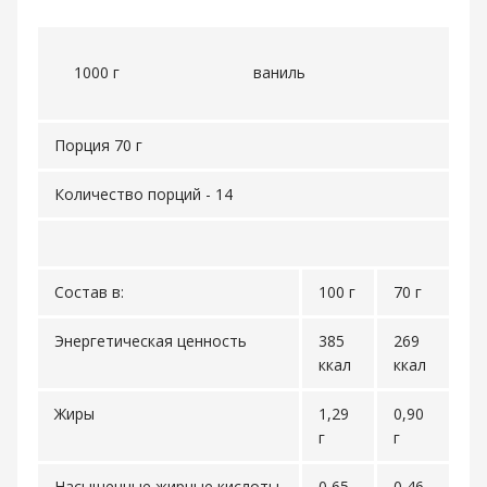
1000 г
ваниль
Порция 70 г
Количество порций - 14
Состав в:
100 г
70 г
Энергетическая ценность
385
269
ккал
ккал
Жиры
1,29
0,90
г
г
Насыщенные жирные кислоты
0,65
0,46