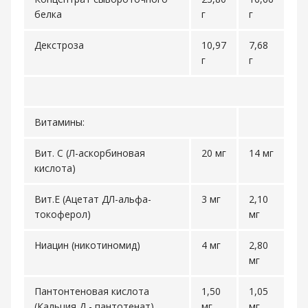
белка
г
г
Декстроза
10,97
7,68
г
г
Витамины:
Вит. С (Л-аскорбиновая
20 мг
14 мг
кислота)
Вит.Е (Ацетат ДЛ-альфа-
3 мг
2,10
токоферол)
мг
Ниацин (никотиномид)
4 мг
2,80
мг
Пантонтеновая кислота
1,50
1,05
(Кальция Д - пантотенат)
мг
мг