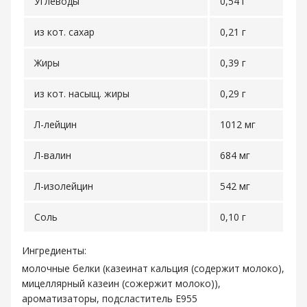
Углеводы
0,54 г
из кот. сахар
0,21 г
Жиры
0,39 г
из кот. насыщ. жиры
0,29 г
Л-лейцин
1012 мг
Л-валин
684 мг
Л-изолейцин
542 мг
Соль
0,10 г
Ингредиенты:
молочные белки (казеинат кальция (содержит молоко),
мицеллярный казеин (сожержит молоко)),
ароматизаторы, подсластитель Е955