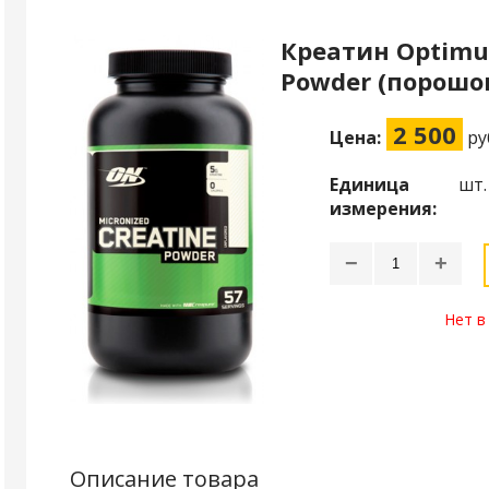
Креатин Optimum
Powder (порошок
2 500
Цена:
ру
Единица
шт.
измерения:
−
+
Нет в
Описание товара