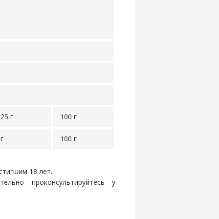
,25 г
100 г
 г
100 г
стигшим 18 лет.
ельно проконсультируйтесь у