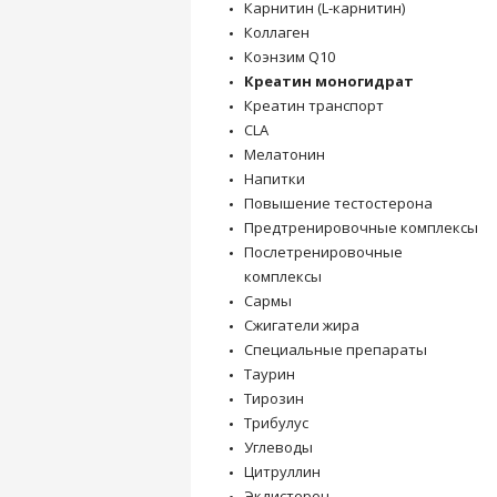
Карнитин (L-карнитин)
Коллаген
Коэнзим Q10
Креатин моногидрат
Креатин транспорт
CLA
Мелатонин
Напитки
Повышение тестостерона
Предтренировочные комплексы
Послетренировочные
комплексы
Сармы
Сжигатели жира
Специальные препараты
Таурин
Тирозин
Трибулус
Углеводы
Цитруллин
Экдистерон