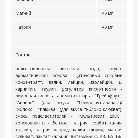
Магний
45 мг
Натрий
40 мг
Состав:
подготовленная питьевая вода, вкусо-
ароматическая основа "Цитрусовый соковый
концентрат", валин, лейцин, изолейцин, L-
карнитин, таурин, регулятор кислотности -
лимонная кислота, ароматизаторы - "Грейпфрут",
"Ананас" (для вкуса "Грейпфрут-ананас")/
"Яблоко", "Клюква" (для вкуса "Яблоко-клюква"),
смесь подсластителей - "Мультисвит 200С",
консервванты - бензоат натрия, сорбат калия,
кофеин, натрия хлорид, калия хлорид, магния
сульфат, лактат кальция, витамины: С, В3, В5, В6,