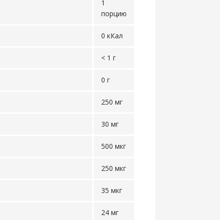
1
порцию
0 кКал
< 1 г
0 г
250 мг
30 мг
500 мкг
250 мкг
35 мкг
24 мг