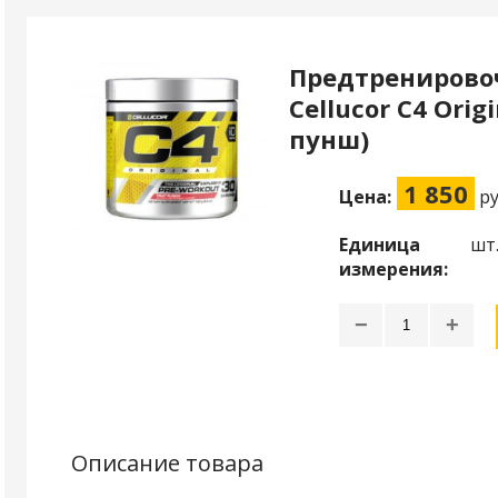
Предтренирово
Cellucor C4 Orig
пунш)
1 850
Цена:
ру
Единица
шт
измерения:
−
+
Описание товара