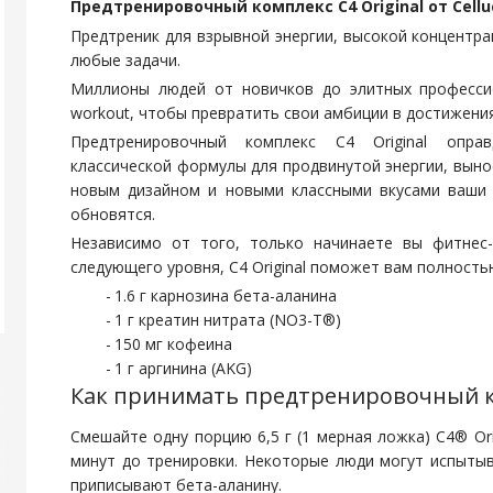
Предтренировочный комплекс C4 Original от Cellu
Предтреник для взрывной энергии, высокой концентр
любые задачи.
Миллионы людей от новичков до элитных профессион
workout, чтобы превратить свои амбиции в достижения
Предтренировочный комплекс C4 Original опра
классической формулы для продвинутой энергии, вынос
новым дизайном и новыми классными вкусами ваши
обновятся.
Независимо от того, только начинаете вы фитнес-
следующего уровня, C4 Original поможет вам полность
1.6 г карнозина бета-аланина
1 г креатин нитрата (NO3-T®)
150 мг кофеина
1 г аргинина (AKG)
Как принимать предтренировочный 
Смешайте одну порцию 6,5 г (1 мерная ложка) C4® Ori
минут до тренировки. Некоторые люди могут испыты
приписывают бета-аланину.