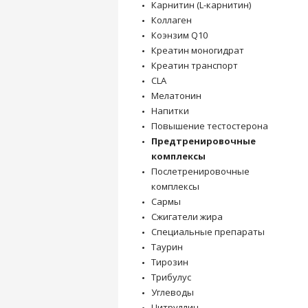
Карнитин (L-карнитин)
Коллаген
Коэнзим Q10
Креатин моногидрат
Креатин транспорт
CLA
Мелатонин
Напитки
Повышение тестостерона
Предтренировочные
комплексы
Послетренировочные
комплексы
Сармы
Сжигатели жира
Специальные препараты
Таурин
Тирозин
Трибулус
Углеводы
Цитруллин