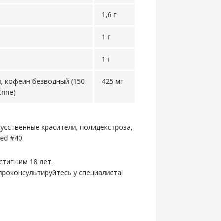
1,6 г
1 г
1 г
н, кофеин безводный (150
425 мг
rine)
кусственные красители, полидекстроза,
ed #40.
стигшим 18 лет.
роконсультируйтесь у специалиста!