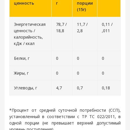
ценность
г
порции
(15г)
Энергетическая
78,7 /
11,7 /
0,11 /
ценность /
18,8
2,8
,011
калорийность,
кДж / ккал
Белки, г
0
0
0
Жиры, г
0
0
0
Углеводы, г
4,7
0,7
0,18
*Процент от средней суточной потребности (ССП),
установленный в соответствии с ТР ТС 022/2011, в
одной порции (не превышает верхний допустимый
уровень поступления)