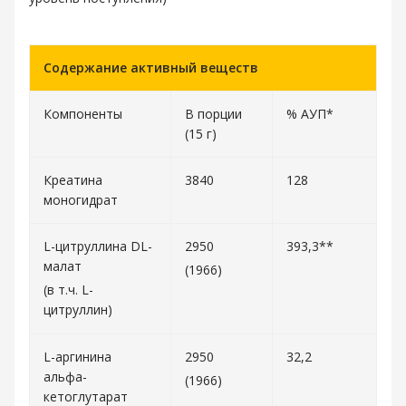
Содержание активный веществ
Компоненты
В порции
% АУП*
(15 г)
Креатина
3840
128
моногидрат
L-цитруллина DL-
2950
393,3**
малат
(1966)
(в т.ч. L-
цитруллин)
L-аргинина
2950
32,2
альфа-
(1966)
кетоглутарат