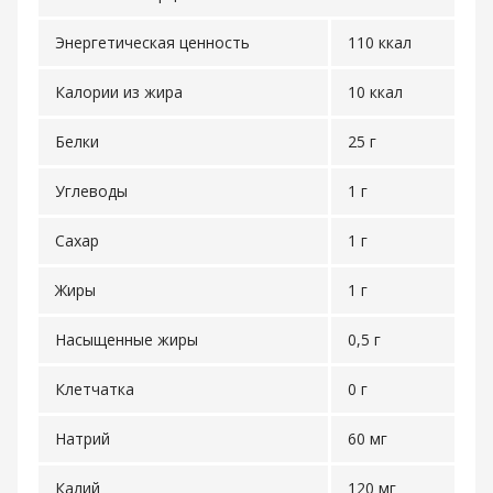
Энергетическая ценность
110 ккал
Калории из жира
10 ккал
Белки
25 г
Углеводы
1 г
Сахар
1 г
Жиры
1 г
Насыщенные жиры
0,5 г
Клетчатка
0 г
Натрий
60 мг
Калий
120 мг