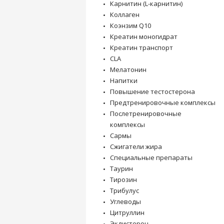
Карнитин (L-карнитин)
Коллаген
Коэнзим Q10
Креатин моногидрат
Креатин транспорт
CLA
Мелатонин
Напитки
Повышение тестостерона
Предтренировочные комплексы
Послетренировочные
комплексы
Сармы
Сжигатели жира
Специальные препараты
Таурин
Тирозин
Трибулус
Углеводы
Цитруллин
Экдистерон