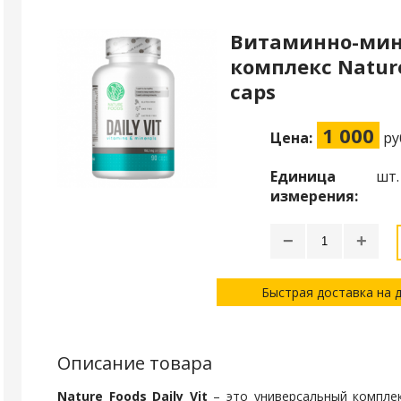
Витаминно-ми
комплекс Nature 
caps
1 000
Цена:
ру
Единица
шт.
измерения:
−
+
Быстрая доставка на 
Описание товара
Nature Foods Daily Vit
– это универсальный компле