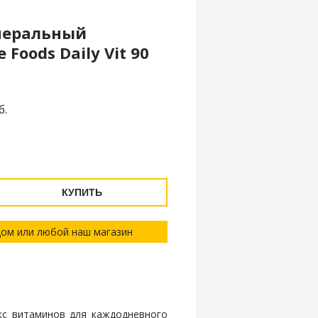
неральный
Foods Daily Vit 90
б.
КУПИТЬ
дом или любой наш магазин
кс витаминов для каждодневного