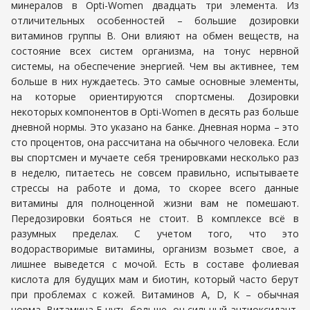
минералов в Opti-Women двадцать три элемента. Из
отличительных особенностей – большие дозировки
витаминов группы В. Они влияют на обмен веществ, на
состояние всех систем организма, на тонус нервной
системы, на обеспечение энергией. Чем вы активнее, тем
больше в них нуждаетесь. Это самые основные элементы,
на которые ориентируются спортсмены. Дозировки
некоторых компонентов в Opti-Women в десять раз больше
дневной нормы. Это указано на банке. Дневная норма – это
сто процентов, она рассчитана на обычного человека. Если
вы спортсмен и мучаете себя тренировками несколько раз
в неделю, питаетесь не совсем правильно, испытываете
стрессы на работе и дома, то скорее всего данные
витамины для полноценной жизни вам не помешают.
Передозировки бояться не стоит. В комплексе всё в
разумных пределах. С учетом того, что это
водорастворимые витамины, организм возьмет свое, а
лишнее выведется с мочой. Есть в составе фолиевая
кислота для будущих мам и биотин, который часто берут
при проблемах с кожей. Витаминов А, D, К – обычная
норма. Витамина Е чуть больше, он сильный антиоксидант,