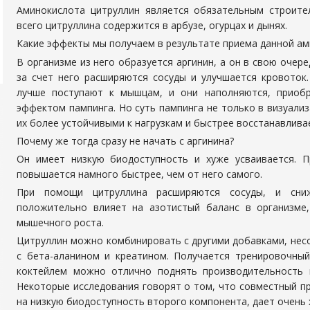
Аминокислота цитруллин является обязательным строит
всего цитруллина содержится в арбузе, огурцах и дынях.
Какие эффекты мы получаем в результате приема данной а
В организме из него образуется аргинин, а он в свою оче
за счет него расширяются сосуды и улучшается кровоток
лучше поступают к мышцам, и они наполняются, приоб
эффектом пампинга. Но суть пампинга не только в визуали
их более устойчивыми к нагрузкам и быстрее восстанавлива
Почему же тогда сразу не начать с аргинина?
Он имеет низкую биодоступность и хуже усваивается. П
повышается намного быстрее, чем от него самого.
При помощи цитруллина расширяются сосуды, и сниж
положительно влияет на азотистый баланс в организме,
мышечного роста.
Цитруллин можно комбинировать с другими добавками, несо
с бета-аланином и креатином. Получается тренировочный
коктейлем можно отлично поднять производительность и
Некоторые исследования говорят о том, что совместный пр
на низкую биодоступность второго компонента, дает очень 