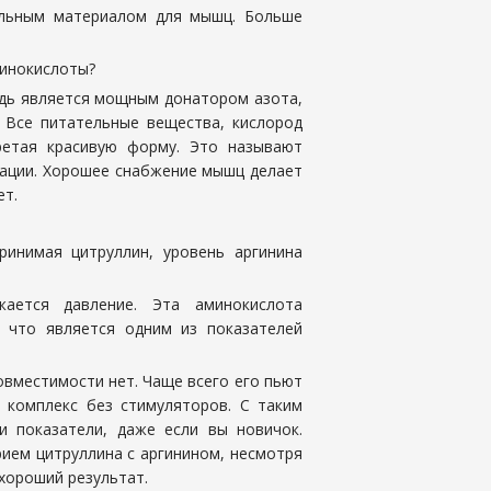
ельным материалом для мышц. Больше
минокислоты?
редь является мощным донатором азота,
. Все питательные вещества, кислород
ретая красивую форму. Это называют
зации. Хорошее снабжение мышц делает
ет.
ринимая цитруллин, уровень аргинина
ается давление. Эта аминокислота
 что является одним из показателей
вместимости нет. Чаще всего его пьют
 комплекс без стимуляторов. С таким
 показатели, даже если вы новичок.
ием цитруллина с аргинином, несмотря
хороший результат.