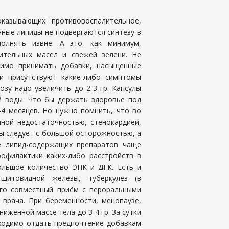
оказывающих противовоспалительное,
ные липиды не подвергаются синтезу в
олнять извне. А это, как минимум,
ительных масел и свежей зелени. Не
димо принимать добавки, насыщенные
ли присутствуют какие-либо симптомы
озу надо увеличить до 2-3 гр. Капсулы
й воды. Что бы держать здоровье под
-4 месяцев. Но нужно помнить, что во
ной недостаточностью, стенокардией,
ы следует с большой осторожностью, а
е липид-содержащих препаратов чаще
рофилактики каких-либо расстройств в
льшое количество ЭПК и ДГК. Есть и
 щитовидной железы, туберкулёз (в
ого совместный приём с пероральными
 врача. При беременности, менопаузе,
ниженной массе тела до 3-4 гр. За сутки
бходимо отдать предпочтение добавкам