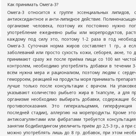
Как принимать Омега-3?
Омега-3 относится к группе эссенциальных липидов, 
антиоксидантное и анти-липидное действие. Полиненасыщен
организме человека, поэтому их постоянно нужно поп
употребление ежедневно рыбы или морепродуктов, раст
каждому под силу это, поэтому 1-2 раза в год необхо
Омега-3. Суточная норма жиров составляет 1 гр., а ес
заболеваний или просто сухость кожи, себорея, акне, то д
принимают сразу же после приёма пищи со 100 мл чисто
контролем, необходимо употреблять добавки в течении 3
всём нужна мера и рационализм, поэтому людям с сердеч
геморроем, реакцией на продукты моря принимать препарат
лучше только после консультации с врачом. На упаковк
указывают количество рыбьего жира в 1капсуле, а для п
организме необходимо выбирать добавки, содержащие бо
противопоказания. Это гиперкальцемия, гиперфункция
последней стадии), аллергию на морепродукты. Кроме эт
антикоагулянтами или фибратами требуется консультация
занятии бодибилдингом увеличить приём до 2,5-3 гр., а при с
можно употреблять лишь до 8 гр. добавок, при этом нео