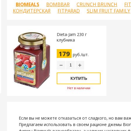
BIOMEALS
BOMBBAR
CRUNCH BRUNCH
FI
КОНДИТЕРСКАЯ
FITPARAD
SLIM FRUIT FAMILY
Dieta-Jam 230 г
клубника
179
руб./шт.
−
+
КУПИТЬ
Нет в наличии
Если вы не можете отказаться от сладкого, но вам ва
Предлагаем использовать в своем рационе джемы Bio
фирмы Biomeals разнообразен, а наличие настоящих ф