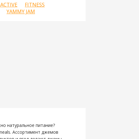
TACTIVE
FITNESS
YAMMY JAM
жно натуральное питание?
meals. Ассортимент джемов
руктов и ягод делают джемы