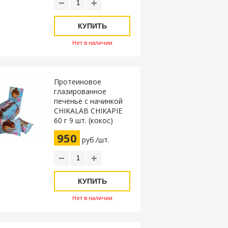
−
+
КУПИТЬ
Нет в наличии
Протеиновое
глазированное
печенье с начинкой
CHIKALAB CHIKAPIE
60 г 9 шт. (кокос)
950
руб./шт.
−
+
КУПИТЬ
Нет в наличии