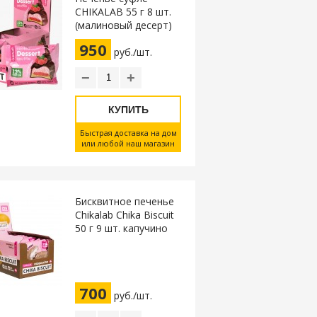
CHIKALAB 55 г 8 шт.
(малиновый десерт)
950
руб./шт.
−
+
КУПИТЬ
Быстрая доставка на дом
или любой наш магазин
Бисквитное печенье
Chikalab Chika Biscuit
50 г 9 шт. капучино
700
руб./шт.