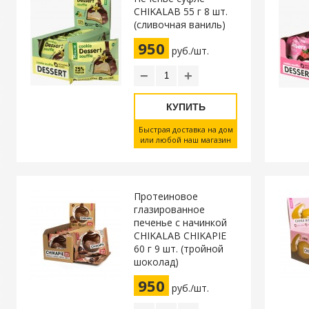
CHIKALAB 55 г 8 шт.
(сливочная ваниль)
950
руб./шт.
−
+
КУПИТЬ
Быстрая доставка на дом
или любой наш магазин
Протеиновое
глазированное
печенье с начинкой
CHIKALAB CHIKAPIE
60 г 9 шт. (тройной
шоколад)
950
руб./шт.