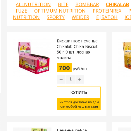
ALLNUTRITION
BITE
BOMBBAR
CHIKALAB
FUZE
OPTIMUM NUTRITION
PROTEINREX
NUTRITION
SPORTY
WEIDER
Ё|БАТОН
Ю
Бисквитное печенье
Chikalab Chika Biscuit
50 г 9 шт. лесная
малина
700
руб./шт.
−
+
КУПИТЬ
Быстрая доставка на дом
или любой наш магазин
Печенье суфле