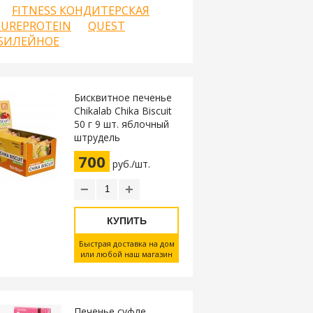
FITNESS КОНДИТЕРСКАЯ
PUREPROTEIN
QUEST
БИЛЕЙНОЕ
Бисквитное печенье
Chikalab Chika Biscuit
50 г 9 шт. яблочный
штрудель
700
руб./шт.
−
+
КУПИТЬ
Быстрая доставка на дом
или любой наш магазин
Печенье суфле