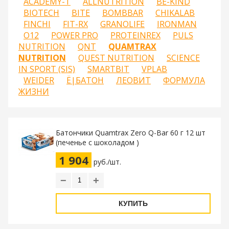
ACADEMY-T
ALLNUTRITION
BE-KIND
BIOTECH
BITE
BOMBBAR
CHIKALAB
FINCHI
FIT-RX
GRANOLIFE
IRONMAN
O12
POWER PRO
PROTEINREX
PULS
NUTRITION
QNT
QUAMTRAX
NUTRITION
QUEST NUTRITION
SCIENCE
IN SPORT (SIS)
SMARTBIT
VPLAB
WEIDER
Ё|БАТОН
ЛЕОВИТ
ФОРМУЛА
ЖИЗНИ
Батончики Quamtrax Zero Q-Bar 60 г 12 шт
(печенье с шоколадом )
1 904
руб./шт.
−
+
КУПИТЬ