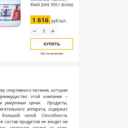
Elasti Joint 350 г (кола)
1 616
руб./шт.
−
+
КУПИТЬ
Нет в наличии
ству спортивного питания, которая
преимущество этой компании –
ри умеренных ценах. Продукты,
игательного аппарата, содержат
 большой силой. Способность
в состав продуктов не входят ни
вки, компания следит за этим.