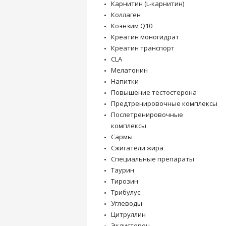
Карнитин (L-карнитин)
Коллаген
Коэнзим Q10
Креатин моногидрат
Креатин транспорт
CLA
Мелатонин
Напитки
Повышение тестостерона
Предтренировочные комплексы
Послетренировочные
комплексы
Сармы
Сжигатели жира
Специальные препараты
Таурин
Тирозин
Трибулус
Углеводы
Цитруллин
Экдистерон