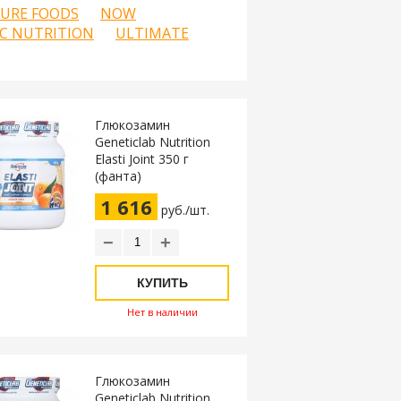
URE FOODS
NOW
C NUTRITION
ULTIMATE
Глюкозамин
Geneticlab Nutrition
Elasti Joint 350 г
(фанта)
1 616
руб./шт.
−
+
КУПИТЬ
Нет в наличии
Глюкозамин
Geneticlab Nutrition