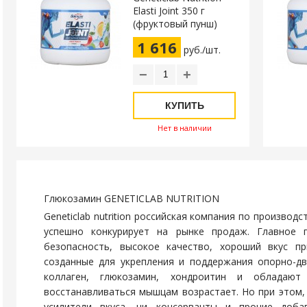
Elasti Joint 350 г
(фруктовый пунш)
1 616
руб./шт.
−
+
КУПИТЬ
Нет в наличии
Глюкозамин GENETICLAB NUTRITION
Geneticlab nutrition российская компания по производ
успешно конкурирует на рынке продаж. Главное 
безопасность, высокое качество, хороший вкус п
созданные для укрепления и поддержания опорно-дв
коллаген, глюкозамин, хондроитин и обладают
восстанавливаться мышцам возрастает. Но при этом, 
усилители вкуса, ни консерванты и прочие доба