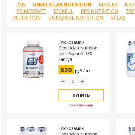
2SN
GENETICLAB NUTRITION
MAXLER
NAT
PRIMEKRAFT
RECKFUL
RPS NUTRITION
TRE
NUTRITION
UNIVERSAL NUTRITION
VPLAB
Глюкозамин
Geneticlab Nutrition
Joint Support 180
капсул
820
руб./шт.
−
+
КУПИТЬ
Нет в наличии
Глюкозамин
Geneticlab Nutrition