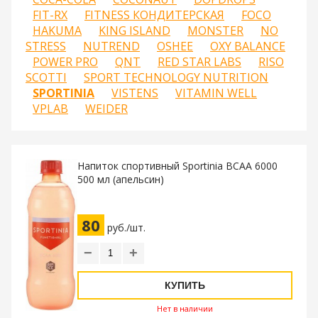
FIT-RX
FITNESS КОНДИТЕРСКАЯ
FOCO
HAKUMA
KING ISLAND
MONSTER
NO
STRESS
NUTREND
OSHEE
OXY BALANCE
POWER PRO
QNT
RED STAR LABS
RISO
SCOTTI
SPORT TECHNOLOGY NUTRITION
SPORTINIA
VISTENS
VITAMIN WELL
VPLAB
WEIDER
Напиток спортивный Sportinia BCAA 6000
500 мл (апельсин)
80
руб./шт.
−
+
КУПИТЬ
Нет в наличии