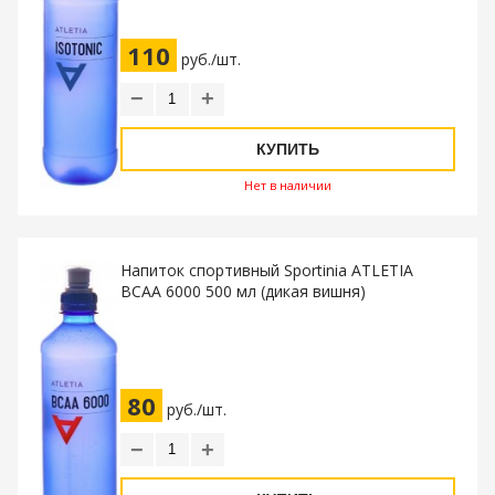
110
руб./шт.
−
+
КУПИТЬ
Нет в наличии
Напиток спортивный Sportinia ATLETIA
BCAA 6000 500 мл (дикая вишня)
80
руб./шт.
−
+