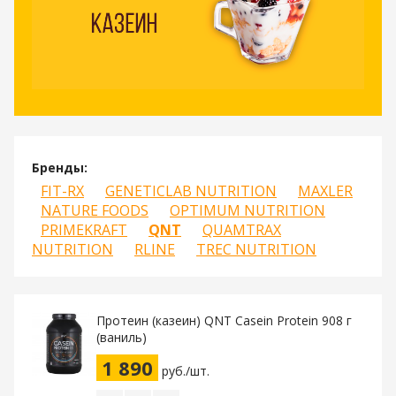
Бренды:
FIT-RX
GENETICLAB NUTRITION
MAXLER
NATURE FOODS
OPTIMUM NUTRITION
PRIMEKRAFT
QNT
QUAMTRAX
NUTRITION
RLINE
TREC NUTRITION
Протеин (казеин) QNT Casein Protein 908 г
(ваниль)
1 890
руб./шт.