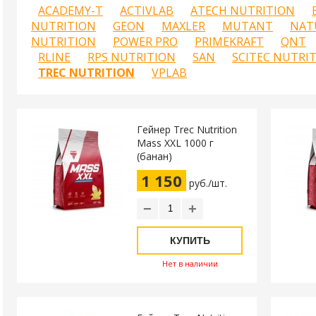
ACADEMY-T
ACTIVLAB
ATECH NUTRITION
NUTRITION
GEON
MAXLER
MUTANT
NAT
NUTRITION
POWER PRO
PRIMEKRAFT
QNT
RLINE
RPS NUTRITION
SAN
SCITEC NUTRI
TREC NUTRITION
VPLAB
Гейнер Trec Nutrition
Mass XXL 1000 г
(банан)
1 150
руб./шт.
−
+
КУПИТЬ
Нет в наличии