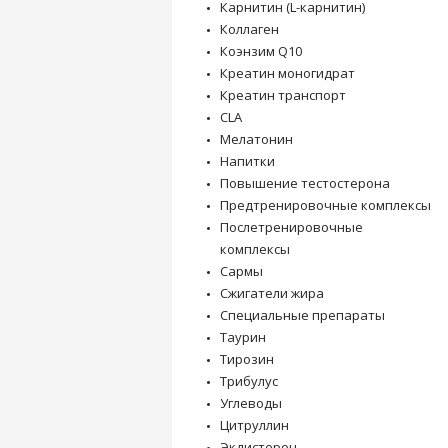
Карнитин (L-карнитин)
Коллаген
Коэнзим Q10
Креатин моногидрат
Креатин транспорт
CLA
Мелатонин
Напитки
Повышение тестостерона
Предтренировочные комплексы
Послетренировочные
комплексы
Сармы
Сжигатели жира
Специальные препараты
Таурин
Тирозин
Трибулус
Углеводы
Цитруллин
Экдистерон