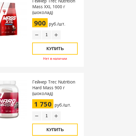
Гейнер Trec Nutrition
Mass XXL 1000 г
(шоколад)
900
руб./шт.
−
+
КУПИТЬ
Нет в наличии
Гейнер Trec Nutrition
Hard Mass 900 г
(шоколад)
1 750
руб./шт.
−
+
КУПИТЬ