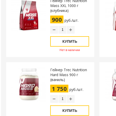
Гейнер Trec Nutrition
Mass XXL 1000 г
(клубника)
900
руб./шт.
−
+
КУПИТЬ
Нет в наличии
Гейнер Trec Nutrition
Hard Mass 900 г
(ваниль)
1 750
руб./шт.
−
+
КУПИТЬ