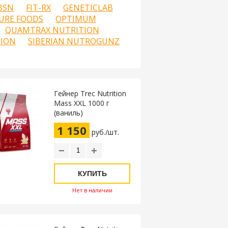
BSN
FIT-RX
GENETICLAB
URE FOODS
OPTIMUM
QUAMTRAX NUTRITION
TION
SIBERIAN NUTROGUNZ
Гейнер Trec Nutrition
Mass XXL 1000 г
(ваниль)
1 150
руб./шт.
−
+
КУПИТЬ
Нет в наличии